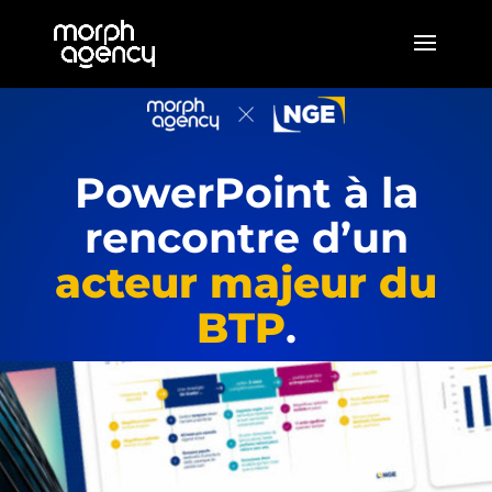
PowerPoint à la
rencontre d’un
acteur majeur du
BTP
.