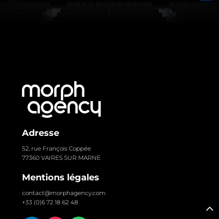
Adresse
52, rue François Coppée
77360 VAIRES SUR MARNE
Mentions légales
contact@morphagency.com
+33 (0)6 72 18 62 48